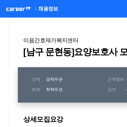
채용정보
이음간호재가복지센터
[남구 문현동]요양보호사 
경력
경력무관
근무형태
학력
학력무관
급여
상세모집요강