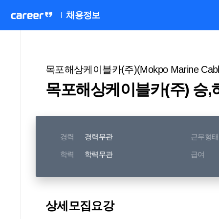
채용정보
목포해상케이블카(주)(Mokpo Marine Cable 
목포해상케이블카(주) 승,
경력
경력무관
근무형태
학력
학력무관
급여
상세모집요강