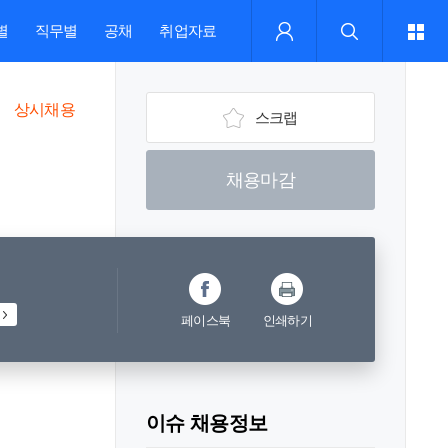
별
직무별
공채
취업자료
상시채용
스크랩
채용마감
페이스북
인쇄하기
이슈 채용정보