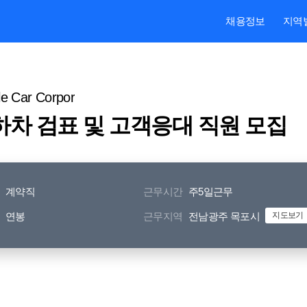
본문내용 바로가기
주메뉴 바로가기
검색 바로가기
채용정보
지역
Car Corpor
하차 검표 및 고객응대 직원 모집
계약직
근무시간
주5일근무
연봉
근무지역
전남광주 목포시
지도보기