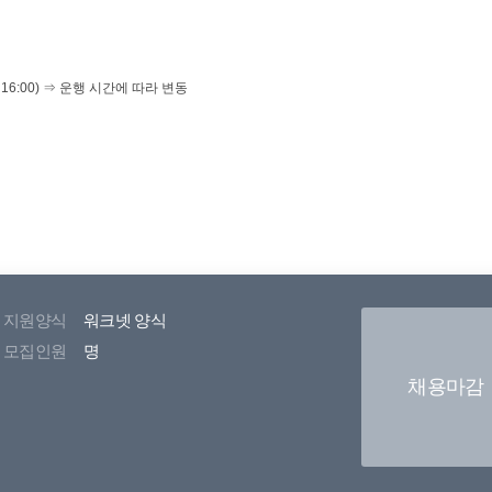
지원양식
워크넷 양식
모집인원
명
채용마감