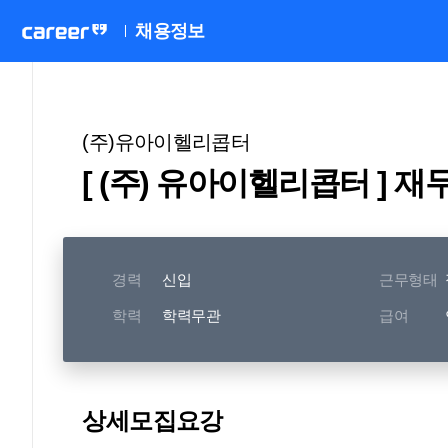
채용정보
(주)유아이헬리콥터
[ (주) 유아이헬리콥터 ] 
경력
신입
근무형태
학력
학력무관
급여
상세모집요강