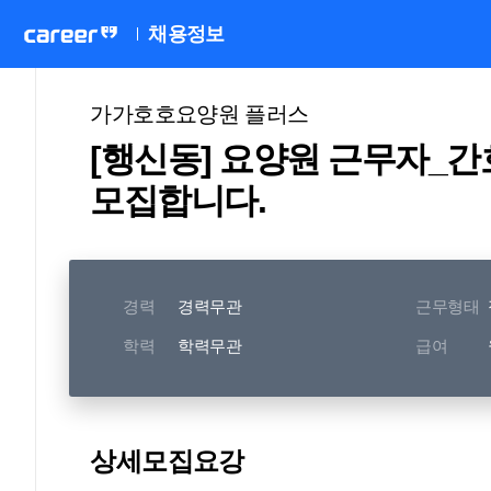
채용정보
가가호호요양원 플러스
[행신동] 요양원 근무자_
모집합니다.
경력
경력무관
근무형태
학력
학력무관
급여
상세모집요강