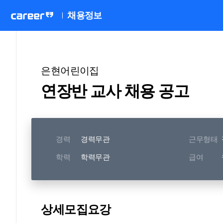
채용정보
은현어린이집
연장반 교사 채용 공고
경력
경력무관
근무형태
학력
학력무관
급여
상세모집요강