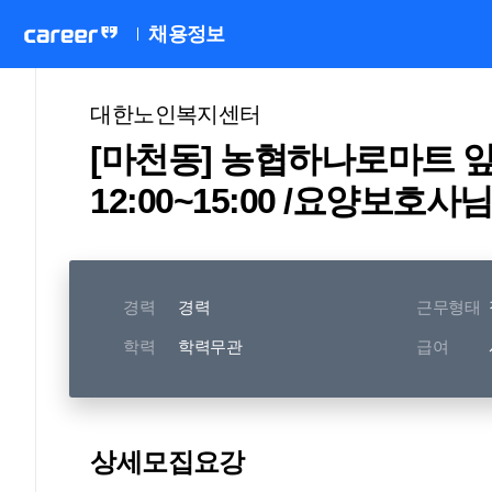
채용정보
대한노인복지센터
[마천동] 농협하나로마트 앞 /
12:00~15:00 /요양보호
경력
경력
근무형태
학력
학력무관
급여
상세모집요강