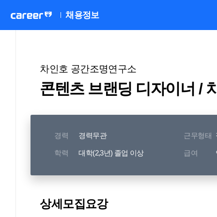
채용정보
차인호 공간조명연구소
콘텐츠 브랜딩 디자이너 /
경력
경력무관
근무형태
학력
대학(2,3년) 졸업 이상
급여
상세모집요강