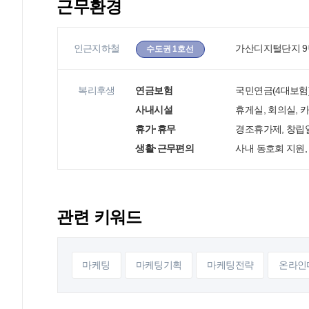
근무환경
인근지하철
가산디지털단지 9번
수도권 1호선
복리후생
연금보험
국민연금(4대보험)
사내시설
휴게실, 회의실,
휴가·휴무
경조휴가제, 창립일
생활·근무편의
사내 동호회 지원,
관련 키워드
마케팅
마케팅기획
마케팅전략
온라인