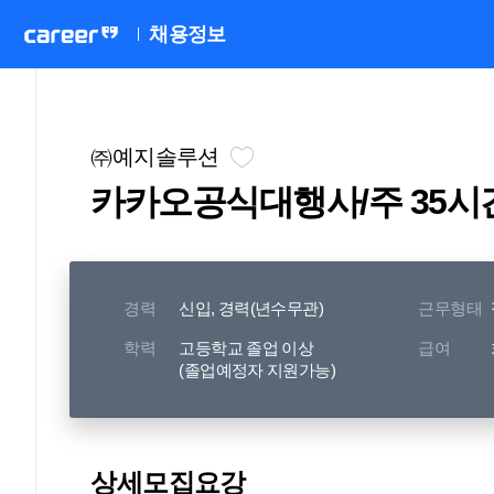
채용정보
㈜예지솔루션
카카오공식대행사/주 35시
경력
신입, 경력(년수무관)
근무형태
학력
고등학교 졸업 이상
급여
(졸업예정자 지원가능)
상세모집요강