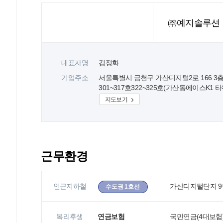
㈜예지솔루션
대표자명
김정화
기업주소
서울특별시 금천구 가산디지털2로 166 3
301~317호322~325호(가산동에이스K1 타
지도보기
근무환경
인근지하철
가산디지털단지 9번
수도권 1호선
복리후생
연금보험
국민연금(4대보험)