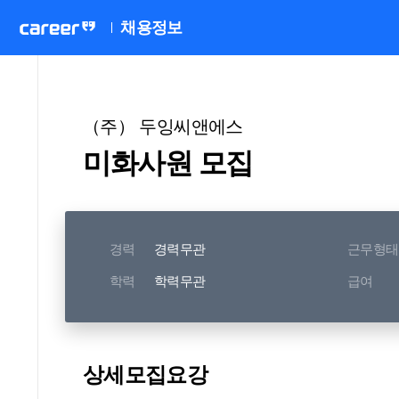
채용정보
（주） 두잉씨앤에스
미화사원 모집
경력
경력무관
근무형태
학력
학력무관
급여
상세모집요강