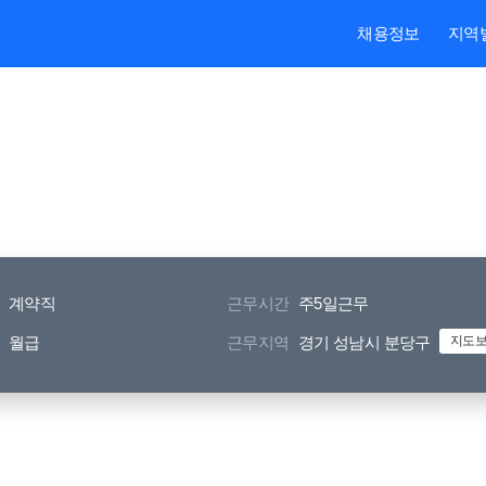
본문내용 바로가기
주메뉴 바로가기
검색 바로가기
채용정보
지역
계약직
근무시간
주5일근무
월급
근무지역
경기 성남시 분당구
지도