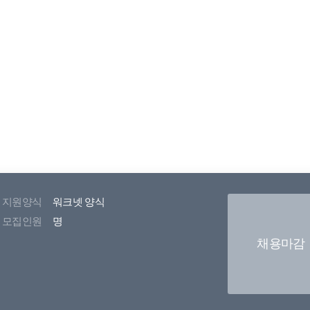
지원양식
워크넷 양식
모집인원
명
채용마감