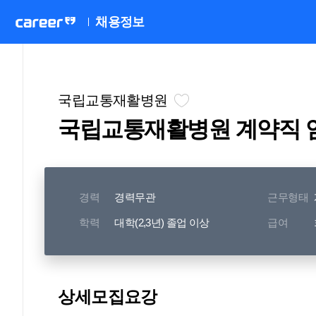
채용정보
국립교통재활병원
국립교통재활병원 계약직 
경력
경력무관
근무형태
학력
대학(2,3년) 졸업 이상
급여
상세모집요강