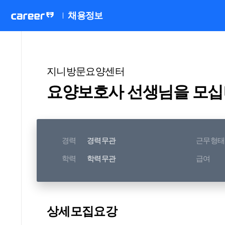
채용정보
지니방문요양센터
요양보호사 선생님을 모
경력
경력무관
근무형태
학력
학력무관
급여
상세모집요강