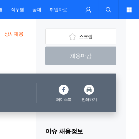
별
직무별
공채
취업자료
상시채용
스크랩
채용마감
페이스북
인쇄하기
이슈 채용정보