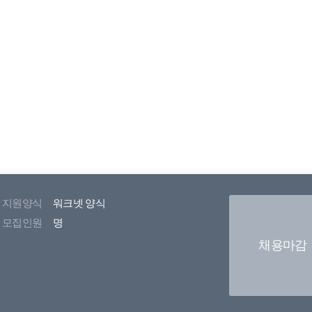
지원양식
워크넷 양식
모집인원
명
채용마감