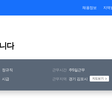
본문내용 바로가기
주메뉴 바로가기
검색 바로가기
채용정보
지역
십니다
정규직
근무시간
주5일근무
시급
근무지역
경기 김포시
지도보기