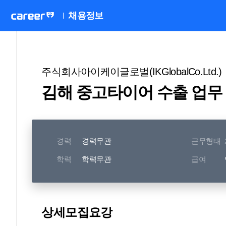
채용정보
주식회사아이케이글로벌(IKGlobalCo.Ltd.)
김해 중고타이어 수출 업무
경력
경력무관
근무형태
학력
학력무관
급여
상세모집요강