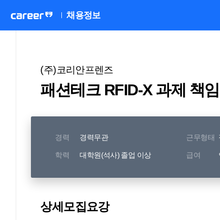
채용정보
(주)코리안프렌즈
패션테크 RFID-X 과제 책
경력
경력무관
근무형태
학력
대학원(석사) 졸업 이상
급여
상세모집요강