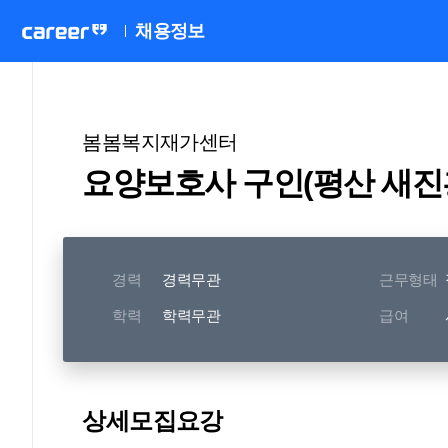
채용정보
봄봄복지재가센터
요양보호사 구인(평산 새진흥
경력
경력무관
근무형태
학력
학력무관
급여
상세모집요강