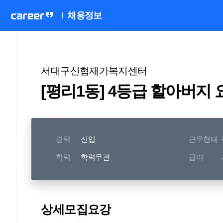
채용정보
서대구신협재가복지센터
[평리1동] 4등급 할아버지
경력
신입
근무형태
학력
학력무관
급여
상세모집요강