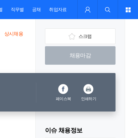
별
직무별
공채
취업자료
상시채용
스크랩
채용마감
페이스북
인쇄하기
이슈 채용정보