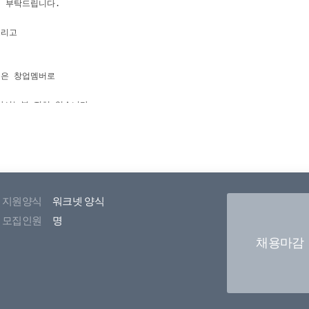
지원양식
워크넷 양식
모집인원
명
채용마감