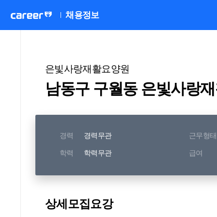
채용정보
은빛사랑재활요양원
남동구 구월동 은빛사랑재
경력
경력무관
근무형태
학력
학력무관
급여
상세모집요강