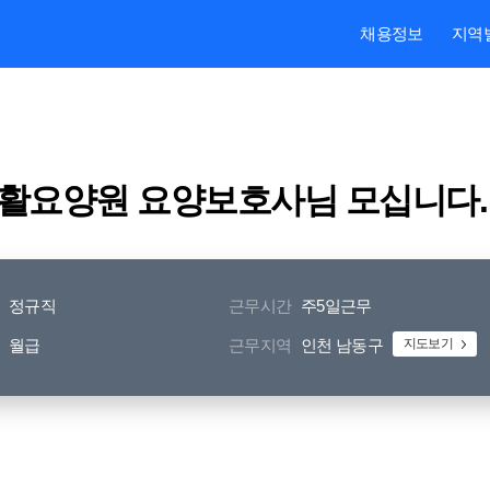
본문내용 바로가기
주메뉴 바로가기
검색 바로가기
채용정보
지역
활요양원 요양보호사님 모십니다.
정규직
근무시간
주5일근무
월급
근무지역
인천 남동구
지도보기