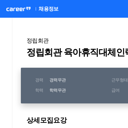
채용정보
정립회관
정립회관 육아휴직대체인력
경력
경력무관
근무형태
학력
학력무관
급여
상세모집요강