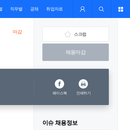
별
직무별
공채
취업자료
마감
스크랩
채용마감
페이스북
인쇄하기
이슈 채용정보