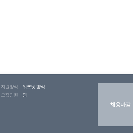
지원양식
워크넷 양식
모집인원
명
채용마감