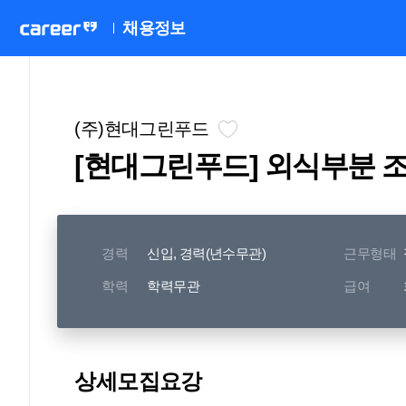
채용정보
(주)현대그린푸드
[현대그린푸드] 외식부분 
경력
신입, 경력(년수무관)
근무형태
학력
학력무관
급여
상세모집요강