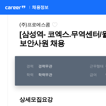
채용정보
(주)프로에스콤
[삼성역- 코엑스.무역센터/월
보안사원 채용
경력
경력무관
근무형태
학력
학력무관
급여
상세모집요강