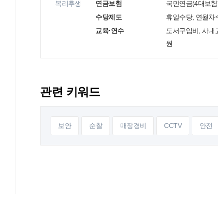
복리후생
연금보험
국민연금(4대보험
수당제도
휴일수당, 연월차
교육·연수
도서구입비, 사내
원
관련 키워드
보안
순찰
매장경비
CCTV
안전