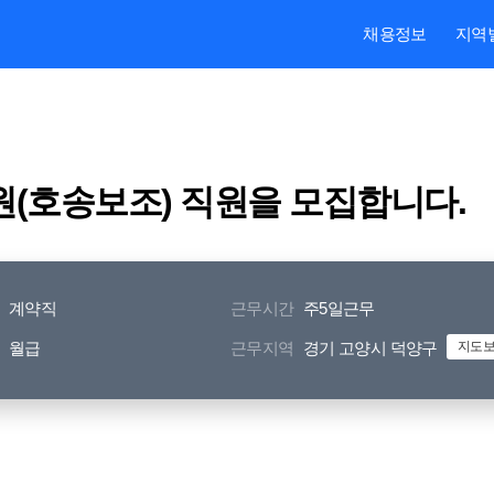
본문내용 바로가기
주메뉴 바로가기
검색 바로가기
채용정보
지역
원(호송보조) 직원을 모집합니다.
계약직
근무시간
주5일근무
월급
근무지역
경기 고양시 덕양구
지도