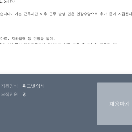
지원양식
워크넷 양식
모집인원
명
채용마감