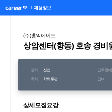
채용정보
(주)홍익에이드
상암센터(향동) 호송 경비
경력
신입
근무형태
학력
학력무관
급여
상세모집요강