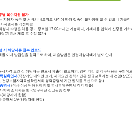
직무별 복수지원 불가
는 지원자 폭주 및 서버의 네트워크 사정에 따라 접속이 불안정해 질 수 있으니 가급적
 입사지원서를 작성바람
작성과 수정은 채용 공고 종료일 17:00까지만 가능하니, 기재내용 입력에 신중을 기하
람(지원서 제출 후 수정 불가)
성 시 해당서류 첨부 업로드
3개월 이내 발급일을 원칙으로 하며, 제출방법은 면접대상자에게 별도 안내
응시자격 요건 상 해당자는 반드시 제출이 필요하되, 경력 기간 및 직무내용은 구체적으
격득실확인서
(직장가입 내역만 표기, 자격요건 경력기간은 정규교육과정 내 전임(상근
, 건강보험자격득실확인서와 경력증명서 기간 일치를 우선으로 함.)
업증명서
(석사 이상은 해당학위 및 학사학위증명서 각각 제출)
박사학위 소지자는 한국연구재단 신고필증 첨부
1부(해당자에 한함)
 증명서 1부(해당자에 한함)