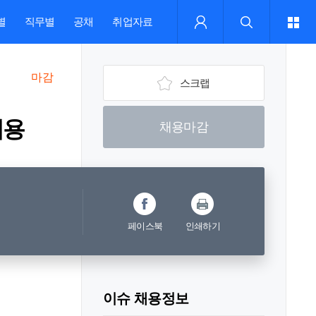
별
직무별
공채
취업자료
마감
스크랩
채용
채용마감
페이스북
인쇄하기
이슈 채용정보