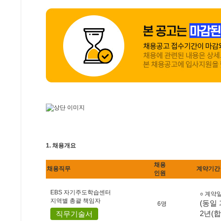
1. 채용개요
채용
채용직무
계약기간
인원
EBS 자기주도학습센터
○ 계약일
지역별 총괄 책임자
(동일
6명
2년(
직무기술서