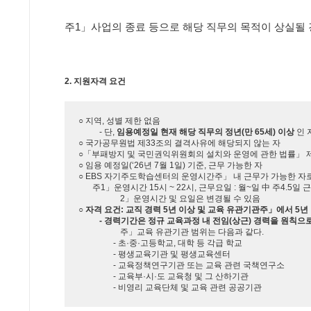
주1」사업의 종료 등으로 해당 직무의 목적이 상실될 
2. 지원자격 요건
○ 지역, 성별 제한 없음
- 단,
임용예정일 현재 해당 직무의 정년(만 65세) 이상
인 
○ 국가공무원법 제33조의 결격사유에 해당되지 않는 자
○「부패방지 및 국민권익위원회의 설치와 운영에 관한 법률」 제
○ 임용 예정일(‘26년 7월 1일) 기준, 근무 가능한 자
○ EBS 자기주도학습센터의 운영시간
주
」 내 근무가 가능한 자
주1」운영시간 15시 ~ 22시, 근무요일 : 월~일 中 주4.5일
2」운영시간 및 요일은 변경될 수 있음
○ 자격 요건: 교직 경력 5년 이상 및 교육 유관기관
주
」에서 5년
- 경력기간은 정규 교육과정 내 전임(상근) 경력을 원칙으
주」교육 유관기관 범위는 다음과 같다.
- 초·중·고등학교, 대학 등 각급 학교
- 평생교육기관 및 평생교육센터
- 교육정책연구기관 또는 교육 관련 국책연구소
- 교육부·시·도 교육청 및 그 산하기관
- 비영리 교육단체 및 교육 관련 공공기관