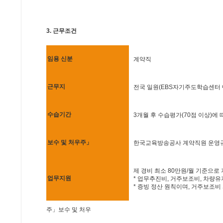
3. 근무조건
임용 신분
계약직
근무지
전국 일원(EBS자기주도학습센터 中
수습기간
3개월 후 수습평가(70점 이상)에 
보수 및 처우
주
」
한국교육방송공사 계약직원 운영규
제 경비 최소 80만원/월 기준으로
업무지원
* 업무추진비, 거주보조비, 차량유
* 증빙 정산 원칙이며, 거주보조
주」보수 및 처우