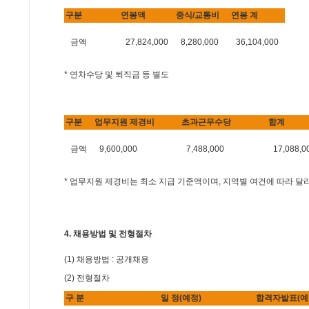
구분
연봉액
중식/교통비
연봉 계
금액
27,824,000
8,280,000
36,104,000
* 연차수당 및 퇴직금 등 별도
구분
업무지원 제경비
초과근무수당
합계
금액
9,600,000
7,488,000
17,088,0
* 업무지원 제경비는 최소 지급 기준액이며, 지역별 여건에 따라 달
4. 채용방법 및 전형절차
(1) 채용방법 : 공개채용
(2) 전형절차
구 분
일 정(예정)
합격자발표(예