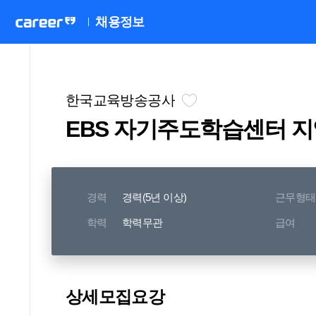
채용정보
한국교육방송공사
EBS 자기주도학습센터 
경력
경력(5년 이상)
근무형태
학력
학력무관
급여
상세모집요강