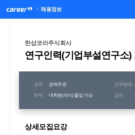
채용정보
한삼코라주식회사
연구인력(기업부설연구소)
경력
경력무관
근무형태
학력
대학원(석사) 졸업 이상
급여
상세모집요강