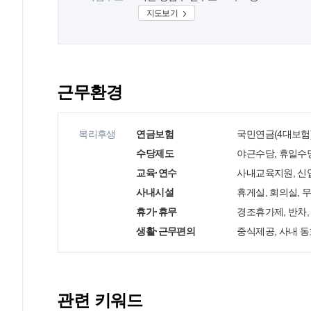
지도보기
근무환경
복리후생
연금보험
국민연금(4대보험)
수당제도
야근수당, 휴일수
교육·연수
사내교육지원, 신
사내시설
휴게실, 회의실,
휴가·휴무
경조휴가제, 반차,
생활·근무편의
중식제공, 사내 동
관련 키워드