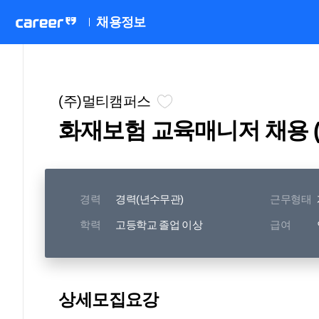
채용정보
(주)멀티캠퍼스
화재보험 교육매니저 채용 (
경력
경력(년수무관)
근무형태
학력
고등학교 졸업 이상
급여
상세모집요강