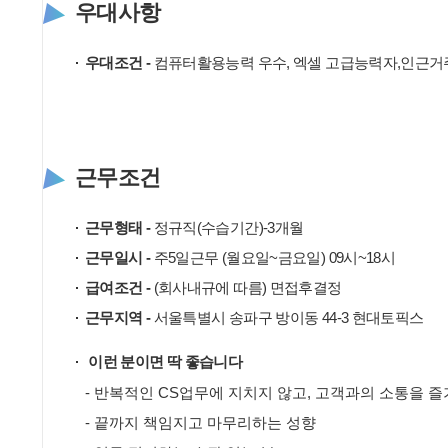
우대사항
우대조건 -
컴퓨터활용능력 우수, 엑셀 고급능력자,인근거
근무조건
근무형태 -
정규직(수습기간)-3개월
근무일시 -
주5일근무 (월요일~금요일) 09시~18시
급여조건 -
(회사내규에 따름) 면접후결정
근무지역 -
서울특별시 송파구 방이동 44-3 현대토픽스
이런 분이면 딱 좋습니다
-
반복적인
CS
업무에
지치지
않고
,
고객과의
소통을
즐
-
끝까지
책임지고
마무리하는
성향