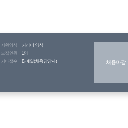
지원양식
커리어 양식
모집인원
1명
기타접수
E-메일(채용담당자)
채용마감