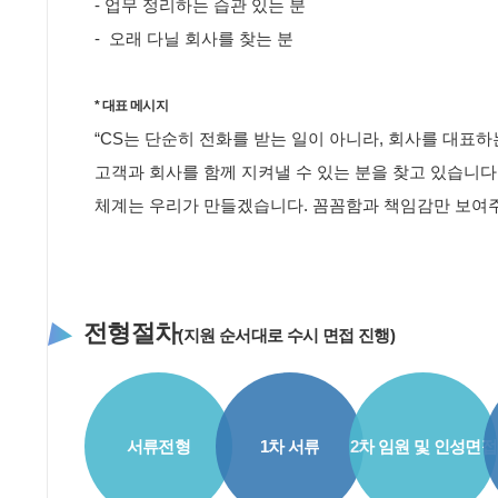
-
업무
정리하는
습관
있는
분
-
오래
다닐
회사를
찾는
분
*
대표 메시지
“CS
는
단순히
전화를
받는
일이
아니라
,
회사를
대표하
고객과
회사를
함께
지켜낼
수
있는
분을
찾고
있습니다
체계는
우리가
만들겠습니다
.
꼼꼼함과
책임감만
보여
전형절차
(
)
지원
순서대로
수시
면접
진행
서류전형
1차 서류
2차 임원 및 인성면접