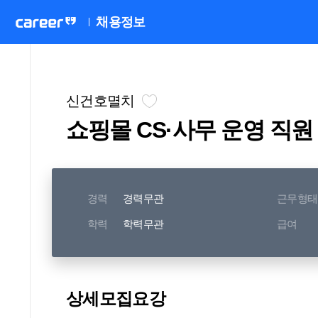
채용정보
신건호멸치
쇼핑몰 CS·사무 운영 직원
경력
경력무관
근무형태
학력
학력무관
급여
상세모집요강