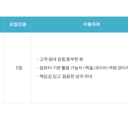
모집인원
지원자격
고객
응대
경험
풍부한
분
1명
컴퓨터
기본
활용
가능자
(
엑셀
,
네이버
/
쿠팡
관리
책임감
있고
꼼꼼한
성격
우대