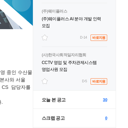
(주)웨이플러스
(주)웨이플러스 AI 분야 개발 인력
모집
D-14
바로지원
(사)한국사회적일자리협회
CCTV 영업 및 주차관제시스템
영업사원 모집
운영
중인
수산물
본사와
서울
D-5
바로지원
인
CS
담당자를
오늘 본 공고
30
다
.
스크랩 공고
0