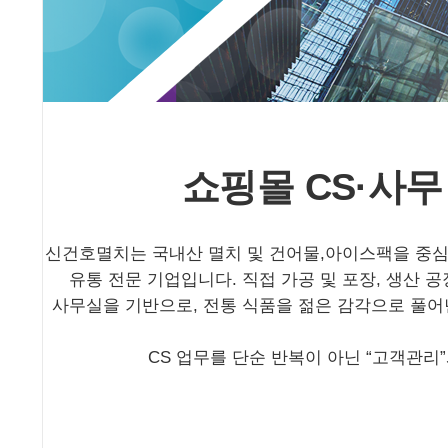
쇼핑몰 CS·사무
신건호멸치는
국내산
멸치
및
건어물
,
아이스팩을
중
유통
전문
기업입니다
.
직접
가공
및
포장
,
생산
공
사무실을
기반으로
,
전통
식품을
젊은
감각으로
풀어
CS
업무를
단순
반복이
아닌
“
고객관리
”