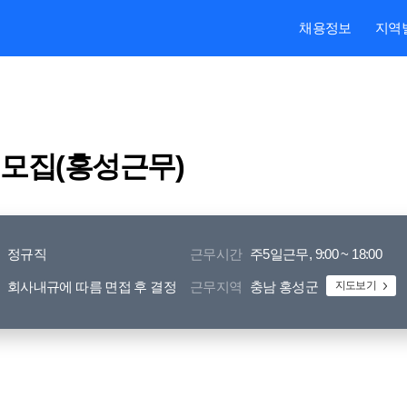
본문내용 바로가기
주메뉴 바로가기
검색 바로가기
채용정보
지역
 모집(홍성근무)
정규직
근무시간
주5일근무, 9:00 ~ 18:00
회사내규에 따름 면접 후 결정
근무지역
충남 홍성군
지도보기