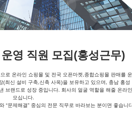
 운영 직원 모집(홍성근무)
심으로
온라인
쇼핑몰
및
전국
오픈마켓
,
종합쇼핑몰
판매를
장
(
최신
설비
구축
,
신축
사옥
)
을
보유하고
있으며
,
충남
홍성
낸
브랜드로
성장
중입니다
.
회사의
얼굴
역할을
해줄
온라
모십니다
.
와
“
문제해결
”
중심의
전문
직무로
바라보는
분이면
좋습니