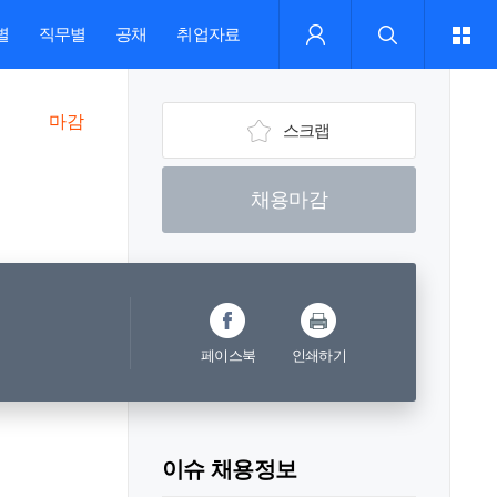
별
직무별
공채
취업자료
마감
스크랩
채용마감
페이스북
인쇄하기
이슈 채용정보