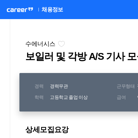
채용정보
수에너시스
보일러 및 각방 A/S 기사 
경력
경력무관
근무형태
학력
고등학교 졸업 이상
급여
상세모집요강