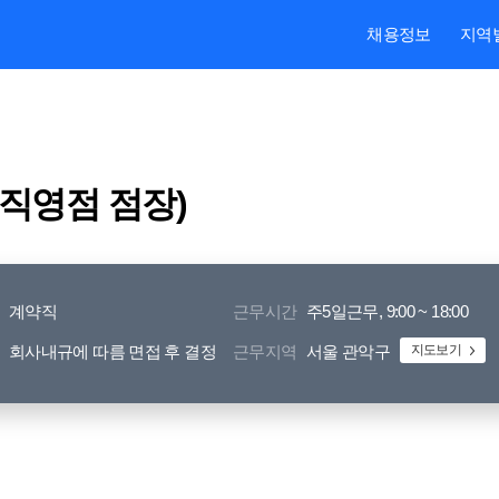
본문내용 바로가기
주메뉴 바로가기
검색 바로가기
채용정보
지역
(직영점 점장)
계약직
근무시간
주5일근무, 9:00 ~ 18:00
회사내규에 따름 면접 후 결정
근무지역
서울 관악구
지도보기
㈜두잇 (Doeat)]