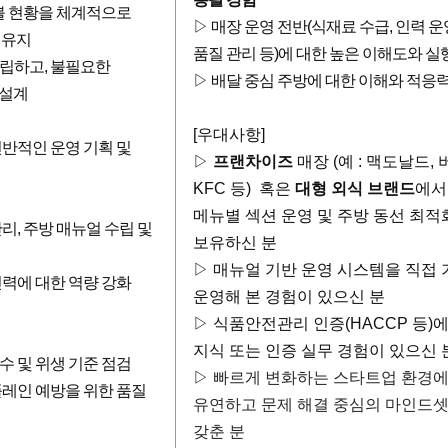
수불 현황을 체계적으로
▷ 매장 운영 전반(식재료 수급, 인력 운
 유지
품질 관리 등)에 대한 높은 이해도와 실
립하고, 불필요한
▷ 배달 중심 주방에 대한 이해와 적응
설계
[우대사항]
전반적인 운영 기획 및
▷
프랜차이즈
매장 (예 : 맥도날드, 
KFC 등) 혹은
대형 외식 브랜드
에서
메뉴별 섹션 운영 및 주방 동선 최적
리, 주방 매뉴얼 수립 및
보유하신 분
▷ 매뉴얼 기반 운영 시스템을 직접 
인력에 대한 역량 강화
운영해 본 경험이 있으신 분
▷ 식품안전관리 인증(HACCP 등)
지식 또는 인증 실무 경험이 있으신 
수 및 위생 기준 점검
▷
빠르게 변화하는 스타트업 환경
플레인 예방을 위한 품질
유연하고 문제 해결 중심의 마인드
갖춘 분