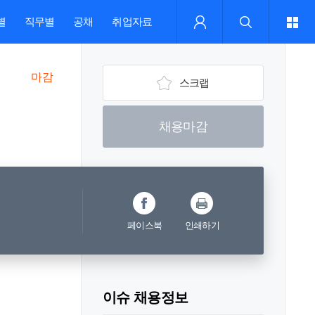
별
직무별
공채
취업자료
마감
스크랩
채용마감
페이스북
인쇄하기
이슈 채용정보