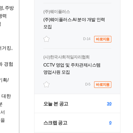
영, 주방
(주)웨이플러스
행력
(주)웨이플러스 AI 분야 개발 인력
력
모집
D-14
바로지원
버거킹,
(사)한국사회적일자리협회
화 경험
CCTV 영업 및 주차관제시스템
영업사원 모집
기획/
D-5
바로지원
에 대한
오늘 본 공고
30
분
에서
셋을
스크랩 공고
0