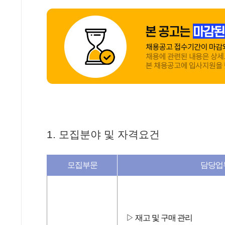
대형 
㈜두잇 (Doe
많
두잇 어메이징 팀은 두잇의 PB 메뉴 개발과 
혁신을 만들어내고 있습니다.
매장 운영 총괄
은
생산 시스
1. 모집분야 및 자격요건
모집부문
담당업
▷ 재고 및 구매 관리