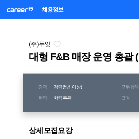
채용정보
(주)두잇
대형 F&B 매장 운영 총괄 
경력
경력(5년 이상)
근무형태
학력
학력무관
급여
[
상세모집요강