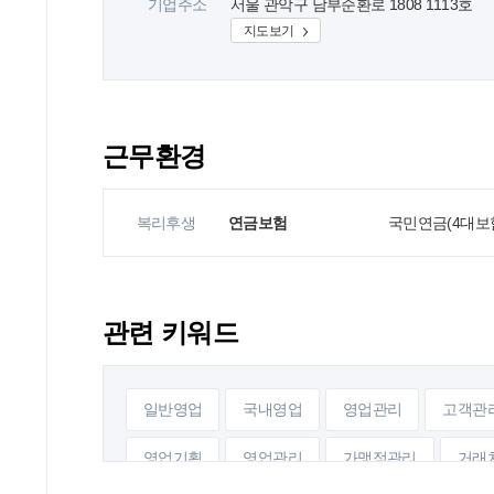
기업주소
서울 관악구 남부순환로 1808 1113호
지도보기
근무환경
복리후생
연금보험
국민연금(4대보험
관련 키워드
일반영업
국내영업
영업관리
고객관
영업기획
영업관리
가맹점관리
거래