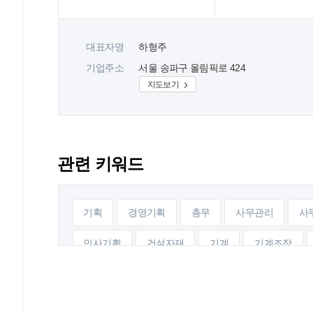
대표자명
하형주
기업주소
서울 송파구 올림픽로 424
지도보기
관련 키워드
기획
경영기획
총무
사무관리
사
인사기획
건설자재
기계
기계조작
전기설계
전기감리
건축감리
시공