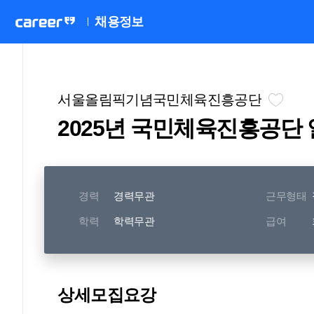
채용정보
서울올림픽기념국민체육진흥공단
2025년 국민체육진흥공단 
경력
경력무관
근무형태
학력
학력무관
급여
상세모집요강