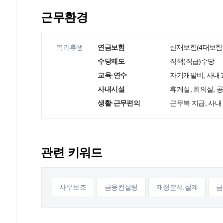
근무환경
복리후생
연금보험
산재보험(4대보험)
수당제도
직책(직급)수당
교육·연수
자기개발비, 사내
사내시설
휴게실, 회의실, 
생활·근무편의
근무복 지급, 사내
관련 키워드
사무보조
금융컨설팅
재정분석.설계
금