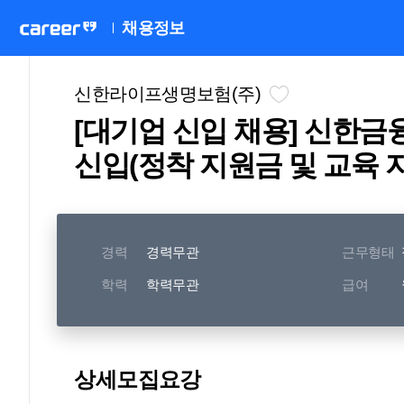
채용정보
신한라이프생명보험(주)
[대기업 신입 채용] 신한
신입(정착 지원금 및 교육 
경력
경력무관
근무형태
학력
학력무관
급여
상세모집요강