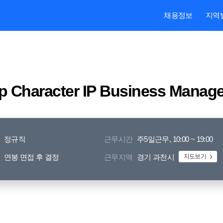
본문내용 바로가기
주메뉴 바로가기
검색 바로가기
채용정보
지역
Character IP Business Manage
정규직
근무시간
주5일근무, 10:00 ~ 19:00
연봉 면접 후 결정
근무지역
경기 과천시
지도보기