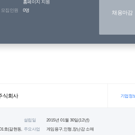
홈페이지 지원
모집인원
0명
채용마감
주식회사
기업정
설립일
2015년 01월 30일(12년)
01호(갈현동,
주요사업
게임용구,인형,장난감 소매