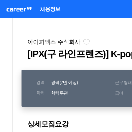
채용정보
아이피엑스 주식회사
[IPX(구 라인프렌즈)] K-pop 
경력
경력(7년 이상)
근무형태
학력
학력무관
급여
상세모집요강