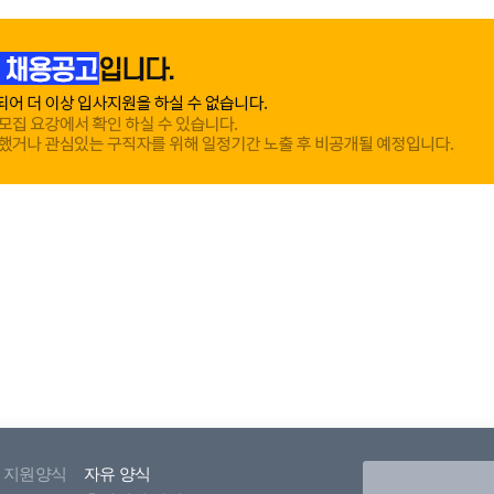
지원양식
자유 양식