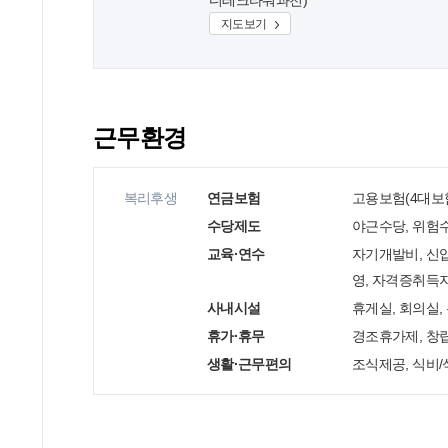
디테크타워과천)
지도보기
근무환경
복리후생
연금보험
고용보험(4대보험
수당제도
야근수당, 위험수
교육·연수
자기개발비, 신
영, 자격증취득
사내시설
휴게실, 회의실
휴가·휴무
경조휴가제, 창립일
생활·근무편의
조식제공, 식비/