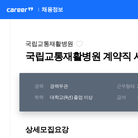
채용정보
국립교통재활병원
국립교통재활병원 계약직 
경력
경력무관
근무형태
학력
대학교(4년) 졸업 이상
급여
상세모집요강