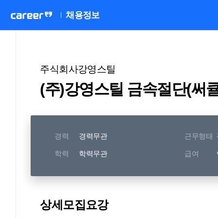
채용정보
주식회사강영스틸
(주)강영스틸 금속절단(써
경력
경력무관
근무형태
학력
학력무관
급여
상세모집요강