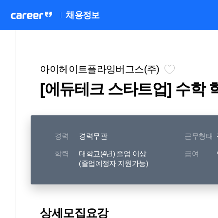
채용정보
아이헤이트플라잉버그스(주)
[에듀테크 스타트업] 수학
경력
경력무관
근무형태
학력
대학교(4년) 졸업 이상
급여
(졸업예정자 지원가능)
상세모집요강