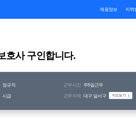
본문내용 바로가기
주메뉴 바로가기
검색 바로가기
채용정보
지역
보호사 구인합니다.
정규직
근무시간
주5일근무
시급
근무지역
대구 달서구
지도보기