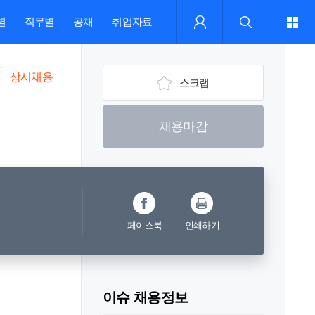
별
직무별
공채
취업자료
상시채용
스크랩
채용마감
페이스북
인쇄하기
이슈 채용정보