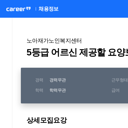
채용정보
노아재가노인복지센터
5등급 어르신 제공할 요양
경력
경력무관
근무형태
학력
학력무관
급여
상세모집요강