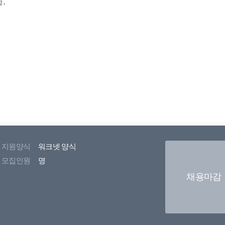
지원양식
워크넷 양식
모집인원
명
채용마감