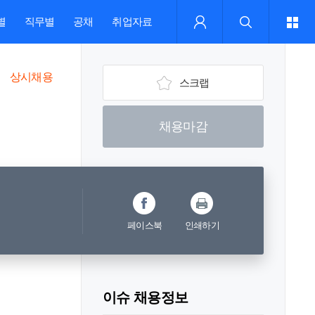
별
직무별
공채
취업자료
상시채용
스크랩
채용마감
페이스북
인쇄하기
이슈 채용정보