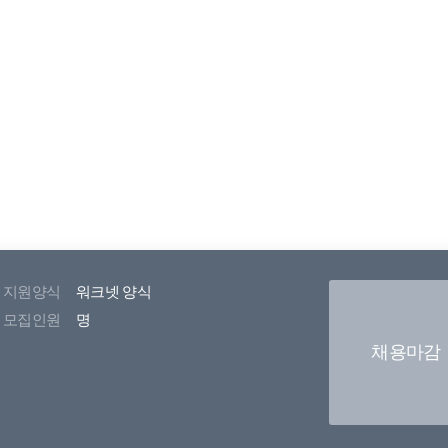
지원양식
워크넷 양식
모집인원
명
채용마감