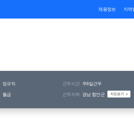
본문내용 바로가기
주메뉴 바로가기
검색 바로가기
채용정보
지역
정규직
근무시간
주6일근무
월급
근무지역
경남 함안군
지도보기