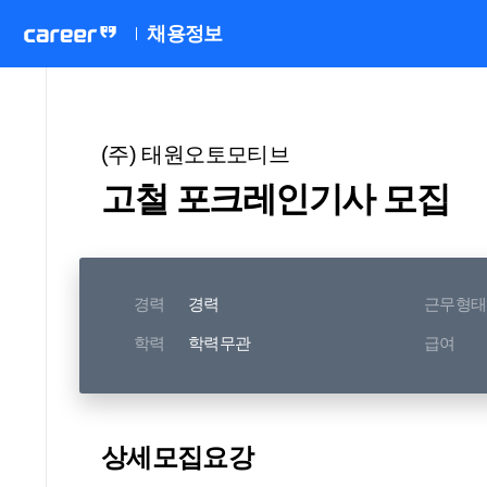
채용정보
(주) 태원오토모티브
고철 포크레인기사 모집
경력
경력
근무형태
학력
학력무관
급여
상세모집요강