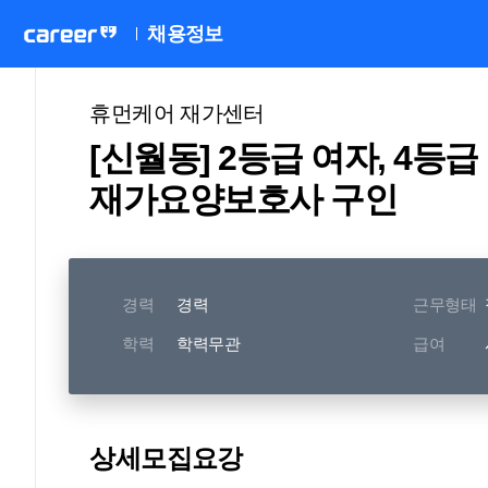
채용정보
휴먼케어 재가센터
[신월동] 2등급 여자, 4등
재가요양보호사 구인
경력
경력
근무형태
학력
학력무관
급여
상세모집요강