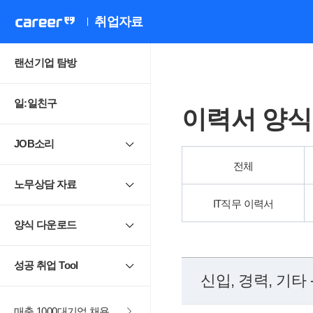
취업자료
랜선기업 탐방
일:일친구
이력서 양식
JOB소리
전체
노무상담 자료
IT직무 이력서
양식 다운로드
성공 취업 Tool
신입, 경력, 기타 
매출 1000대기업 채용